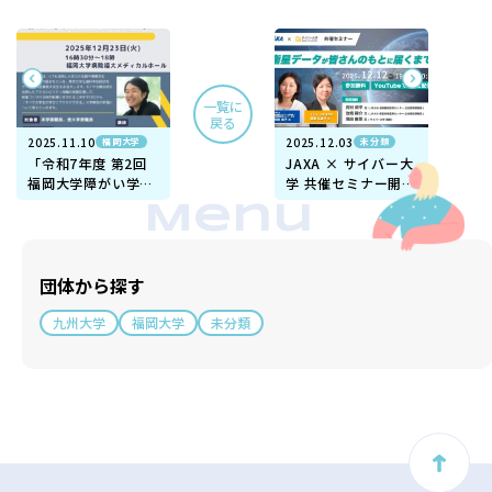
一覧に
戻る
2025.11.10
2025.12.03
福岡大学
未分類
「令和7年度 第2回
JAXA × サイバー大
福岡大学障がい学生
学 共催セミナー開催
支援セミナー」の開
『衛星データが皆さ
Menu
催について
んのもとに届くま
で』のご案内
団体から探す
九州大学
福岡大学
未分類
ト