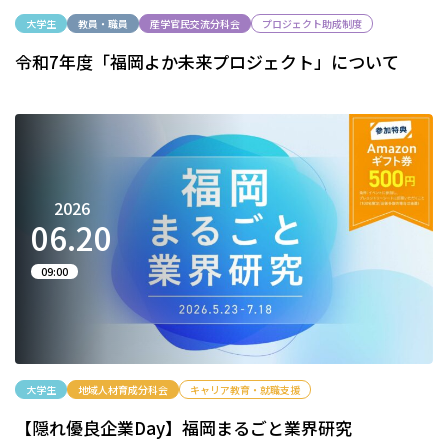
大学生
教員・職員
産学官民交流分科会
プロジェクト助成制度
令和7年度「福岡よか未来プロジェクト」について
2026
06.
20
09:00
大学生
地域人材育成分科会
キャリア教育・就職支援
【隠れ優良企業Day】福岡まるごと業界研究