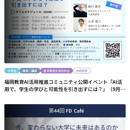
大学生
教員・職員
産学官民交流分科会
共同研修
福岡教育AI活用推進コミュニティ公開イベント「AI活
⽤で、学⽣の学びと可能性を引き出すには？」（9月8
日）のご案内