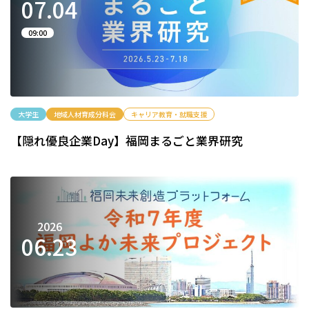
07.
04
09:00
大学生
地域人材育成分科会
キャリア教育・就職支援
【隠れ優良企業Day】福岡まるごと業界研究
2026
06.
23