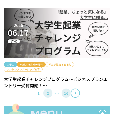
2026
06.
17
17:00
大学生
地域人材育成分科会
学生が活躍するまち
アントレプレナーシップ教育
大学生起業チャレンジプログラム〜ビジネスプランエ
ントリー受付開始！〜
投
1
2
…
16
次
へ
稿
の
Menu