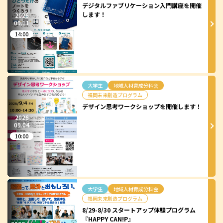
デジタルファブリケーション入門講座を開催
します！
2026
09.
11
14:00
大学生
地域人材育成分科会
福岡未来創造プログラム
デザイン思考ワークショップを開催します！
2026
09.
04
10:00
大学生
地域人材育成分科会
福岡未来創造プログラム
8/29-8/30 スタートアップ体験プログラム
『HAPPY CAN!P』