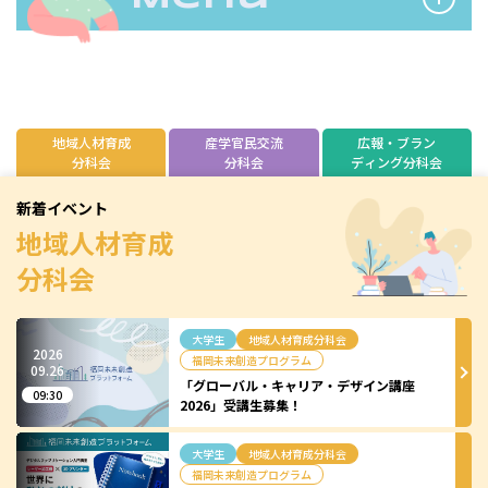
ペ
ー
ジ
送
地域人材育成
産学官民交流
広報・ブラン
分科会
分科会
ディング分科会
り
新着イベント
地域人材育成
分科会
大学生
地域人材育成分科会
2026
福岡未来創造プログラム
09.
26
「グローバル・キャリア・デザイン講座
09:30
2026」受講生募集！
大学生
地域人材育成分科会
福岡未来創造プログラム