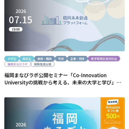
2026
07.
15
19:00
大学生
高校生
教員・職員
市民
企業・団体
産学官民交流分科会
福岡まなびラボ
戦略推進会議
福岡まなびラボ公開セミナー「Co-Innovation
Universityの挑戦から考える、未来の大学と学び」（7
月15日）のご案内
2026