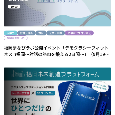
10:00
大学生
教員・職員
市民
企業・団体
産学官民交流分科会
福岡まなびラボ
福岡まなびラボ公開イベント「デモクラシーフィット
ネスin福岡～対話の筋肉を鍛える2日間～」（9月19
日・20日）のご案内