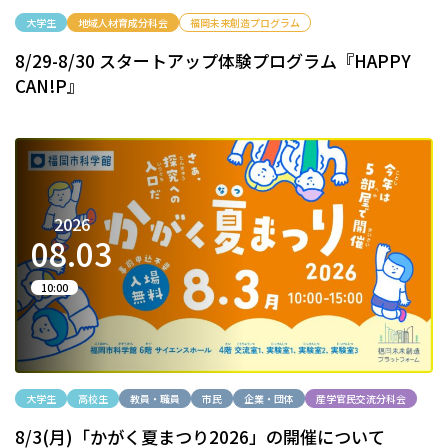
大学生
地域人材育成分科会
福岡未来創造プログラム
8/29-8/30 スタートアップ体験プログラム『HAPPY
CAN!P』
2026
08.
03
10:00
大学生
高校生
教員・職員
市民
企業・団体
産学官民交流分科会
8/3(月)「かがく夏まつり2026」の開催について