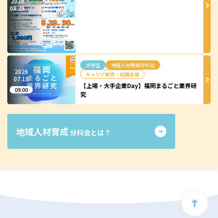
2026
08.
29
大学生
地域人材育成分科会
2026
キャリア教育・就職支援
07.
18
【上場・大手企業Day】福岡まるごと業界研
09:00
究
地域人材育成
分科会とは？
ト