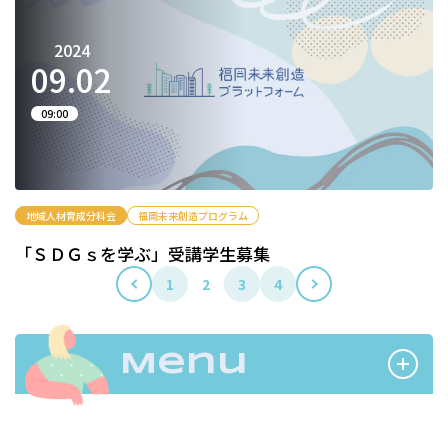
2024
09.
02
09:00
地域人材育成分科会
福岡未来創造プログラム
「ＳＤＧｓを学ぶ」受講学生募集
投
1
2
3
4
前
次
へ
へ
稿
の
Menu
ペ
ー