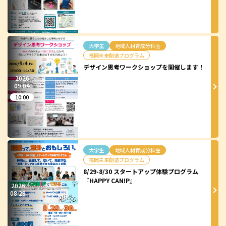
大学生
地域人材育成分科会
福岡未来創造プログラム
デザイン思考ワークショップを開催します！
2026
09.
04
10:00
大学生
地域人材育成分科会
福岡未来創造プログラム
8/29-8/30 スタートアップ体験プログラム
『HAPPY CAN!P』
2026
08.
29