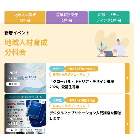
ジ
送
地域人材育成
産学官民交流
広報・ブラン
分科会
分科会
ディング分科会
り
新着イベント
地域人材育成
分科会
大学生
地域人材育成分科会
2026
福岡未来創造プログラム
09.
26
「グローバル・キャリア・デザイン講座
09:30
2026」受講生募集！
大学生
地域人材育成分科会
福岡未来創造プログラム
デジタルファブリケーション入門講座を開催
します！
2026
09.
11
14:00