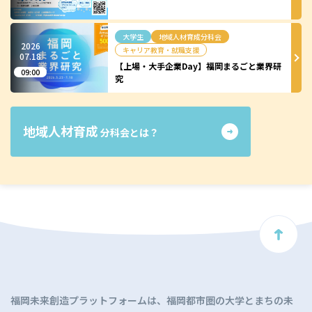
大学生
地域人材育成分科会
2026
キャリア教育・就職支援
07.
18
【上場・大手企業Day】福岡まるごと業界研
09:00
究
地域人材育成
分科会とは？
ト
ッ
プ
に
福岡未来創造プラットフォームは、福岡都市圏の大学とまちの未
戻