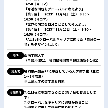
16:50（４コマ）
「身近な問題をグローバルに考えよう」
【第３回】 2023年11月4日 （土） 9:30～
16:50（４コマ）
「世界の問題を自分ごととして考えよう」
【第４回】 2023年11月25日 （土） 9:30～
16:50（４コマ）
「All Set!グローバルキャリアに向けた「自分の一
歩」をデザインしよう」
西南学院大学
場所
（〒814-8511 福岡県福岡市早良区西新6-2-92）
福岡未来創造PFに参画している大学の学生（主に
対象者
1～2年次生）
※上記大学の留学生も対象
①全日程に参加できること(修了証をお渡ししま
参加条件
す)
②グローバルなキャリアに興味があること
③他者と協働して課題に取り組むこと