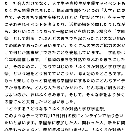
た。社会人だけでなく、大学生や高校生が主催するイベントも
たくさん開催されました。福岡都市圏をひとつの「大学」に見
立て、そのまちで暮す多様な人びとが「対話と学び」をテーマ
にそれぞれイベントを考えたり、活動の場を公開したりしなが
ら、お互いに混じりあって一緒に何かを感じあう機会を「学園
祭」として創る。たぶんどのまちでも起こったことのない初め
ての試みであったと思いますが、たくさんの方のご協力のおか
げで何とか無事終了できたことを安堵しています。 学園祭は
今年も開催します。「福岡のまちを対話であふれたまちにした
い」そのために、手探りではじめた「ふくおか対話と学び学園
祭」という場をどう育てていこうか、考え始めたところです。
もっと楽しくもっと有意義な学園祭にするためにどんなアイデ
アがあるのか。どんな人たちがかかわり、どんな場が創られれ
ばよいのか、夢はふくらみます。そして、そんな夢をより多く
の皆さんと共有したいと思いました。
「どうする？どうなる？ふくおか対話と学び学園祭」
このようなテーマで7月17日(日)の夜にオンラインで語り合い
たいと思います。学園祭に参加した人、関わった人、新たに関
心をもった人など、参加資格は問いません。「ふくおか対話と