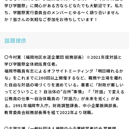
学び学園祭」に関心がある方ならどなたでも大歓迎です。私た
ち、学園祭実行委員会のメンバーとゆる～く語り合いません
か？皆さんの気軽なご参加をお待ちしています！
話題提供
〇今村寛（福岡地区水道企業団 総務部長）※2021年度対話と
学び学園祭全体統括責任者。
福岡市職員有志によるオフサイトミーティング「明⽇晴れるか
な」をこれまでに200回以上開催するなど、職務や⽴場を離れ
た⾃由な対話の場づくりを進めている。著書に『財政が厳しい
ってどういうこと？ ⾃治体の“台所”事情』『「対話」で変える
公務員の仕事〜自治体職員の「対話力」が未来を拓く』があ
る。1991年福岡市⼊庁。財政調整課長、中小企業振興部長、
教育委員会総務部長等を経て2022年より現職。
〇古賀正博（一般社団法人福岡中小企業経営者協会 常務理