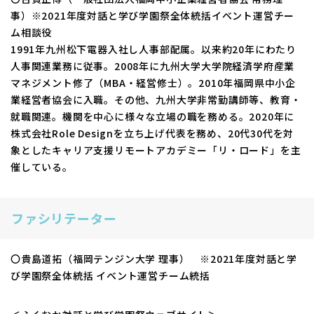
事）※2021年度対話と学び学園祭全体統括イベント運営チー
ム相談役
1991年九州松下電器⼊社し⼈事部配属。以来約20年にわたり
人事関連業務に従事。2008年に九州大学大学院経済学府産業
マネジメント修了（MBA・経営修士）。2010年福岡県中⼩企
業経営者協会に⼊職。その他、九州⼤学⾮常勤講師等、教育・
就職関連。機関を中⼼に様々な⽴場の職を務める。2020年に
株式会社Role Designを立ち上げ代表を務め、20代30代を対
象としたキャリア支援リモートアカデミー「リ・ロード」を主
催している。
ファシリテーター
〇貴島道拓（福岡テンジン大学 理事） ※2021年度対話と学
び学園祭全体統括 イベント運営チーム統括